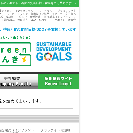
イトのテキスト・画像の無断転載・複製を固く禁じます。）
【ダイカスト（マグネシウム・アルミニウム）・プラスチック】
ンク・アルミヒートシンク・薄肉深リブ製品・スピーカー入子製作
熱器・放熱板・一眼レフ・金型設計・ 医療製品（インプラント）
イト電極加工・検査治具・LED・ものづくり・サポイン・産官学
、
持続可能な開発目標(SDGs)を支援しています
発を進めてまいります。
・医療製品（インプラント）・グラファイト電極加