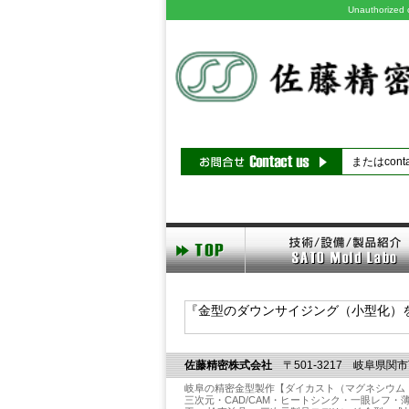
Unauthorized co
または
cont
『金型のダウンサイジング（小型化）
佐藤精密株式会社
〒501-3217 岐阜県関市
岐阜の精密金型製作【ダイカスト（マグネシウム
三次元・CAD/CAM・ヒートシンク・一眼レフ