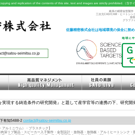
pying and replication of the contents of this site, text and images are strictly prohibited.
（当サ
岐阜の精密金型製作
三次元CAD/CAM・ヒートシ
放
グラファ
佐藤精密株式会社は地域環境の保全に努め
act@satou-seimitsu.co.jp
を実現する鋳造条件の研究開発』と題して産学官等の連携の下、研究開
下有知5488-2
contact@satou-seimitsu.co.jp
・アルミニウム）・プラスチック】
・薄肉深リブ製品・スピーカー入子製作・金型設計・放熱器・放熱板・アルミヒートシンク