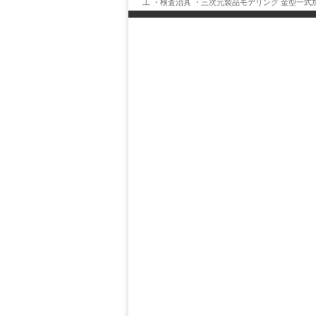
工 ・検査治具 ・三次元製品モデリング 金型一