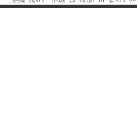
式加工・三次元測定・金型ＮＣ加工・日本金型工業会（中部支部）・LED・ものづくり・サポ