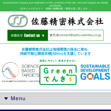
Unauthorized copying and replication of the contents of this site, text and images are strictly
prohibited.
（当サイトのテキスト・画像の無断転載・複製を固く禁じます。）
佐藤精密株式会社は地域環境の保全に努め、
持続可能な開発目標(SDGs)を支援しています